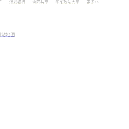
产
浦发银行
协同共享
华东政法大学 更多>>
网站地图